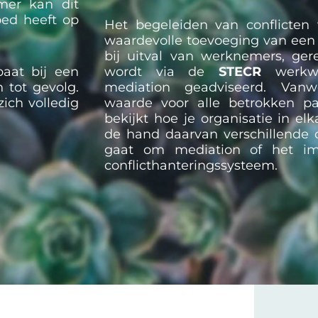
mer kan dit
oed heeft op
Het begeleiden van conflicten
waardevolle toevoeging van een 
bij uitval van werknemers, gere
aat bij een
wordt via de
STECR
werkwij
 tot gevolg.
mediation geadviseerd. Van
ich volledig
waarde voor alle betrokken pa
bekijkt hoe je organisatie in el
de hand daarvan verschillende 
gaat om mediation of het i
conflicthanteringssysteem.