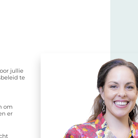
or jullie
beleid te
en om
en er
cht