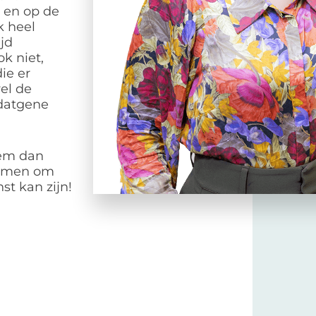
d en op de
k heel
ijd
k niet,
ie er
wel de
 datgene
eem dan
 samen om
st kan zijn!