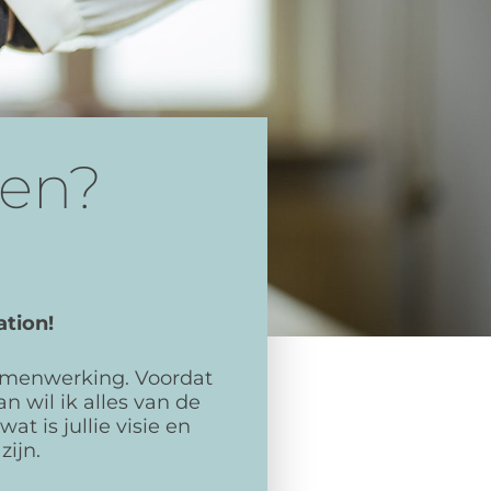
en?
tion!
samenwerking. Voordat
n wil ik alles van de
wat is jullie visie en
zijn.