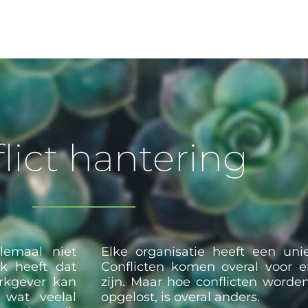
lict hantering
lemaal niet
Elke organisatie heeft een uni
ak heeft dat
Conflicten komen overal voor 
erkgever kan
zijn. Maar hoe conflicten word
 wat veelal
opgelost, is overal anders.