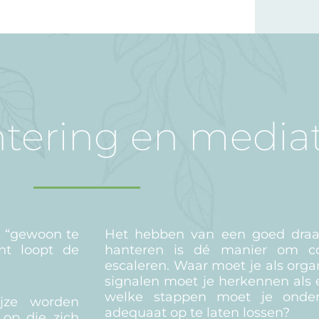
ntering en media
r “gewoon te
Het hebben van een goed draai
nt loopt de
hanteren is dé manier om con
.
escaleren. Waar moet je als orga
signalen moet je herkennen als e
welke stappen moet je onde
jze worden
adequaat op te laten lossen?
 op die zich