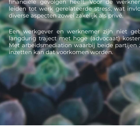
financiële gevolgen heeft. Voor de werkne
leiden tot werk gerelateerde stress, wat invl
diverse aspecten zowel zakelijk als privé.
Een werkgever en werknemer zijn niet geb
langdurig traject met hoge (advocaat) kosten
Met arbeidsmediation waarbij beide partijen z
inzetten kan dat voorkomen worden.