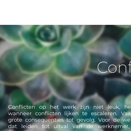
Conf
Conflicten op het werk zijn niet leuk, he
wanneer conflicten lijken te escaleren. Va
grote consequenties tot gevolg. Voor de w
dat leiden tot uitval van de werknemer,